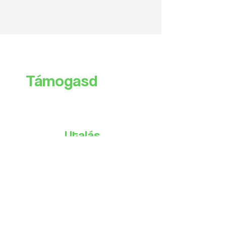
Támogasd
te is
az alapítványt!
Utalás
Ha támogatni szeretnéd az
alapítványt, akkor a lenti
számlaszámra tudsz utalni, a
közleménybe kérlek az "
adomány
"
szót tüntesd fel.
Bankszámlaszámunk:
Siklósi Örs Emlékalapítvány