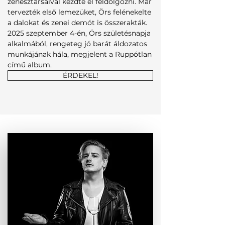
zenésztársaival kezdte el feldolgozni. Már
tervezték első lemezüket, Örs felénekelte
a dalokat és zenei demót is összerakták.
2025 szeptember 4-én, Örs születésnapja
alkalmából, rengeteg jó barát áldozatos
munkájának hála, megjelent a Ruppótlan
című album.
ÉRDEKEL!